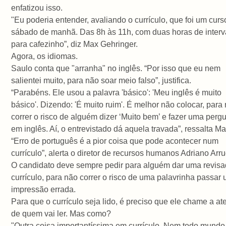
enfatizou isso.
"Eu poderia entender, avaliando o currículo, que foi um curs
sábado de manhã. Das 8h às 11h, com duas horas de interv
para cafezinho”, diz Max Gehringer.
Agora, os idiomas.
Saulo conta que "arranha" no inglês. “Por isso que eu nem
salientei muito, para não soar meio falso”, justifica.
“Parabéns. Ele usou a palavra 'básico': 'Meu inglês é muito
básico'. Dizendo: 'É muito ruim'. É melhor não colocar, para
correr o risco de alguém dizer ‘Muito bem’ e fazer uma perg
em inglês. Aí, o entrevistado dá aquela travada”, ressalta M
“Erro de português é a pior coisa que pode acontecer num
currículo”, alerta o diretor de recursos humanos Adriano Arr
O candidato deve sempre pedir para alguém dar uma revis
currículo, para não correr o risco de uma palavrinha passar
impressão errada.
Para que o currículo seja lido, é preciso que ele chame a a
de quem vai ler. Mas como?
"Outra coisa importantíssima em currículo. Nem todo mundo