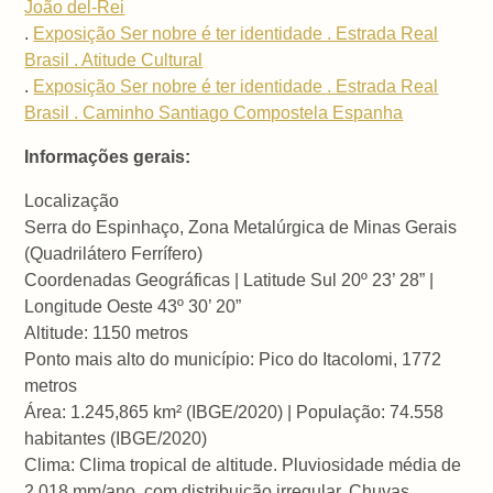
João del-Rei
.
Exposição Ser nobre é ter identidade . Estrada Real
Brasil . Atitude Cultural
.
Exposição Ser nobre é ter identidade . Estrada Real
Brasil . Caminho Santiago Compostela Espanha
Informações gerais:
Localização
Serra do Espinhaço, Zona Metalúrgica de Minas Gerais
(Quadrilátero Ferrífero)
Coordenadas Geográficas | Latitude Sul 20º 23’ 28” |
Longitude Oeste 43º 30’ 20”
Altitude: 1150 metros
Ponto mais alto do município: Pico do Itacolomi, 1772
metros
Área: 1.245,865 km² (IBGE/2020) | População: 74.558
habitantes (IBGE/2020)
Clima: Clima tropical de altitude. Pluviosidade média de
2.018 mm/ano, com distribuição irregular. Chuvas