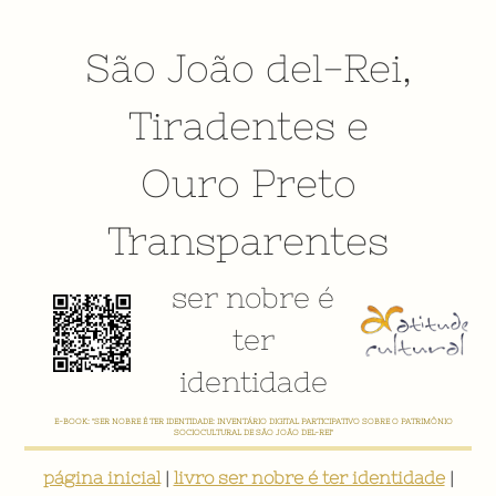
São João del-Rei
,
Tiradentes
e
Ouro Preto
Transparentes
ser nobre é
ter
identidade
E-BOOK: "SER NOBRE É TER IDENTIDADE: INVENTÁRIO DIGITAL PARTICIPATIVO SOBRE O PATRIMÔNIO
SOCIOCULTURAL DE SÃO JOÃO DEL-REI"
página inicial
|
livro ser nobre é ter identidade
|