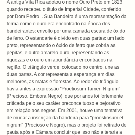
​A antiga Vila Rica adotou o nome Ouro Preto em 1823,
quando recebeu o título de Imperial Cidade, conferido
por Dom Pedro I. Sua Bandeira é uma representação da
forma como o ouro era encontrado na época dos
bandeirantes: envolto por uma camada escura de óxido
de ferro. O estandarte é divido em duas partes: um lado
preto, representando o óxido de ferro que cobria as
pepitas, e outro amarelo-ouro, representando as
riquezas e o ouro em abundância encontrados na
região. O triângulo verde, colocado no centro, une as
duas partes. A cor representa a esperança em dias
melhores, as matas e florestas. Ao redor do triângulo,
havia antes a expressão “Proetiosum Tamen Nigrum”
(Precioso, Embora Negro), que por anos foi fortemente
criticada pelo seu caráter preconceituoso e pejorativo
em relação aos negros. Em 2001, houve uma tentativa
de mudar a inscrição da bandeira para "proestiosum et
nigrum" (Precioso e Negro), mas o projeto foi retirado de
pauta após a Câmara concluir que isso não alteraria a