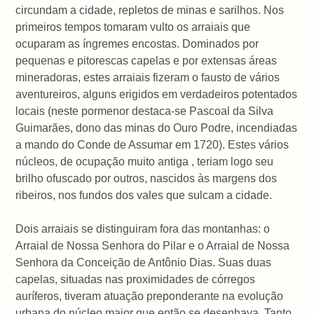
circundam a cidade, repletos de minas e sarilhos. Nos
primeiros tempos tomaram vulto os arraiais que
ocuparam as íngremes encostas. Dominados por
pequenas e pitorescas capelas e por extensas áreas
mineradoras, estes arraiais fizeram o fausto de vários
aventureiros, alguns erigidos em verdadeiros potentados
locais (neste pormenor destaca-se Pascoal da Silva
Guimarães, dono das minas do Ouro Podre, incendiadas
a mando do Conde de Assumar em 1720). Estes vários
núcleos, de ocupação muito antiga , teriam logo seu
brilho ofuscado por outros, nascidos às margens dos
ribeiros, nos fundos dos vales que sulcam a cidade.
Dois arraiais se distinguiram fora das montanhas: o
Arraial de Nossa Senhora do Pilar e o Arraial de Nossa
Senhora da Conceição de Antônio Dias. Suas duas
capelas, situadas nas proximidades de córregos
auríferos, tiveram atuação preponderante na evolução
urbana do núcleo maior que então se desenhava. Tanto