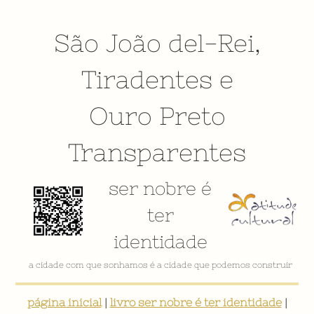
São João del-Rei
,
Tiradentes
e
Ouro Preto
Transparentes
ser nobre é
ter
identidade
a cidade com que sonhamos é a cidade que podemos construir
página inicial
|
livro ser nobre é ter identidade
|