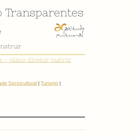
o
Transparentes
e
nstruir
 - plano diretor matriz
de Sociocultural
|
Turismo
|