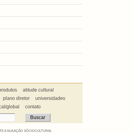
produtos
atitude cultural
plano diretor
universidades
cal/global
contato
E A SUA AÇÃO SÓCIOCULTURAL