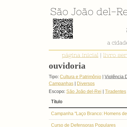
São João del-Re
a cida
página inicial
|
livro se
ouvidoria
Tipo:
Cultura e Patrimônio
|
Violência 
Campanhas
|
Diversos
Escopo:
São João del-Rei
|
Tiradentes
Título
Campanha “Laço Branco: Homens de Mi
Curso de Defensoras Populares