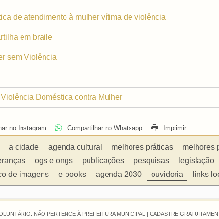
ítica de atendimento à mulher vítima de violência
tilha em braile
er sem Violência
Violência Doméstica contra Mulher
har no Instagram
Compartilhar no Whatsapp
Imprimir
a cidade
agenda cultural
melhores práticas
melhores 
eranças
ogs e ongs
publicações
pesquisas
legislação
co de imagens
e-books
agenda 2030
ouvidoria
links lo
OLUNTÁRIO. NÃO PERTENCE À PREFEITURA MUNICIPAL |
CADASTRE GRATUITAMENT