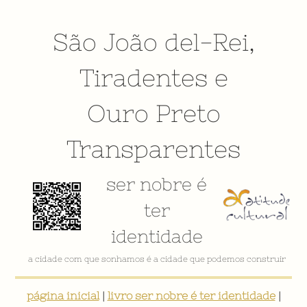
São João del-Rei
,
Tiradentes
e
Ouro Preto
Transparentes
ser nobre é
ter
identidade
a cidade com que sonhamos é a cidade que podemos construir
página inicial
|
livro ser nobre é ter identidade
|