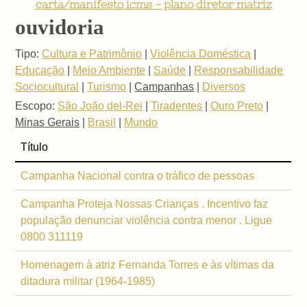
carta/manifesto icms - plano diretor matriz
ouvidoria
Tipo:
Cultura e Patrimônio
|
Violência Doméstica
|
Educação
|
Meio Ambiente
|
Saúde
|
Responsabilidade
Sociocultural
|
Turismo
|
Campanhas
|
Diversos
Escopo:
São João del-Rei
|
Tiradentes
|
Ouro Preto
|
Minas Gerais
|
Brasil
|
Mundo
Título
Campanha Nacional contra o tráfico de pessoas
Campanha Proteja Nossas Crianças . Incentivo faz
população denunciar violência contra menor . Ligue
0800 311119
Homenagem à atriz Fernanda Torres e às vítimas da
ditadura militar (1964-1985)