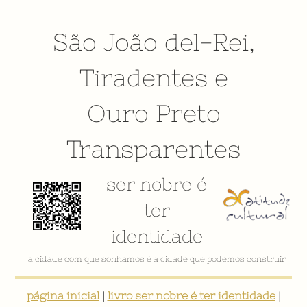
São João del-Rei
,
Tiradentes
e
Ouro Preto
Transparentes
ser nobre é
ter
identidade
a cidade com que sonhamos é a cidade que podemos construir
página inicial
|
livro ser nobre é ter identidade
|