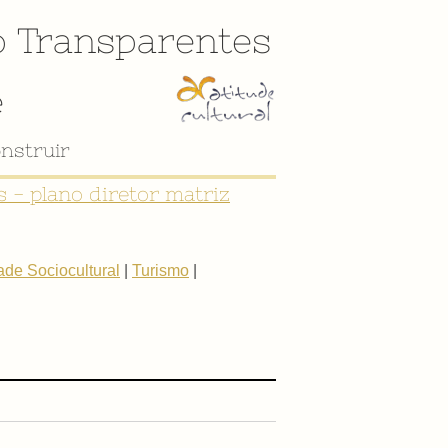
o
Transparentes
e
nstruir
 - plano diretor matriz
de Sociocultural
|
Turismo
|