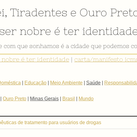
i
,
Tiradentes
e
Ouro Pret
ser nobre é ter identidad
de com que sonhamos é a cidade que podemos co
r nobre é ter identidade
|
carta/manifesto icms
Doméstica
|
Educação
|
Meio Ambiente
|
Saúde
|
Responsabilida
|
Ouro Preto
|
Minas Gerais
|
Brasil
|
Mundo
êuticas de tratamento para usuários de drogas