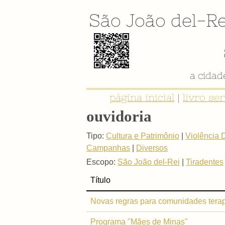
São João del-Re
a cida
página inicial
|
livro se
ouvidoria
Tipo:
Cultura e Patrimônio
|
Violência 
Campanhas
|
Diversos
Escopo:
São João del-Rei
|
Tiradentes
Título
Novas regras para comunidades terap
Programa "Mães de Minas"