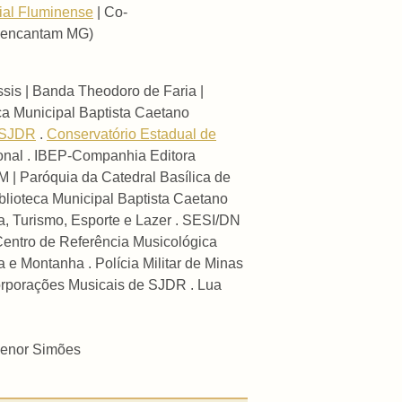
rial Fluminense
| Co-
e encantam MG)
sis | Banda Theodoro de Faria |
a Municipal Baptista Caetano
e SJDR
.
Conservatório Estadual de
cional . IBEP-Companhia Editora
| Paróquia da Catedral Basílica de
blioteca Municipal Baptista Caetano
a, Turismo, Esporte e Lazer . SESI/DN
Centro de Referência Musicológica
 e Montanha . Polícia Militar de Minas
oorporações Musicais de SJDR . Lua
denor Simões