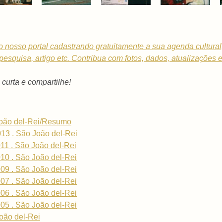
o nosso portal cadastrando gratuitamente a sua
agenda cultural
, pesquisa, artigo etc. Contribua com fotos, dados, atualizações 
- curta e compartilhe!
João del-Rei/Resumo
013 . São João del-Rei
011 . São João del-Rei
010 . São João del-Rei
009 . São João del-Rei
007 . São João del-Rei
006 . São João del-Rei
005 . São João del-Rei
oão del-Rei