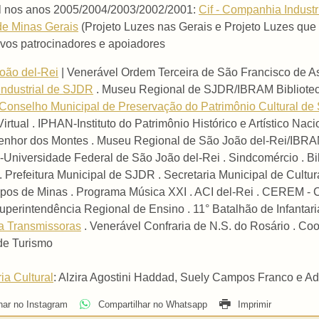
ral nos anos 2005/2004/2003/2002/2001:
Cif - Companhia Indust
de Minas Gerais
(Projeto Luzes nas Gerais e Projeto Luzes qu
ivos patrocinadores e apoiadores
oão del-Rei
| Venerável Ordem Terceira de São Francisco de As
Industrial de SJDR
. Museu Regional de SJDR/IBRAM Bibliotec
Conselho Municipal de Preservação do Patrimônio Cultural d
Virtual . IPHAN-Instituto do Patrimônio Histórico e Artístico Na
hor dos Montes . Museu Regional de São João del-Rei/IBRAM 
Universidade Federal de São João del-Rei . Sindcomércio . Bi
 Prefeitura Municipal de SJDR . Secretaria Municipal de Cultur
pos de Minas . Programa Música XXI . ACI del-Rei . CEREM - 
perintendência Regional de Ensino . 11° Batalhão de Infantaria
a Transmissoras
. Venerável Confraria de N.S. do Rosário . C
e Turismo
ia Cultural
: Alzira Agostini Haddad, Suely Campos Franco e A
har no Instagram
Compartilhar no Whatsapp
Imprimir