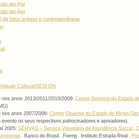
oão del-Rei
oão del-Rei
l de fotos antigas e contemporâneas
as
i
ral
al
Atitude Cultural/SESI DN
al nos anos: 2013/2011/2010/2009:
Cemig
Governo do Estado d
 MG)
al nos anos 2007/2006:
Cemig
Governo do Estado de Minas Ger
evento os seus respectivos patrocinadores e apoiadores)
al 2005:
SERVAS – Serviço Voluntário de Assistência Social
.
luminense
. Banco do Brasil . Fiemg . Instituto Estrada Real .
Pre