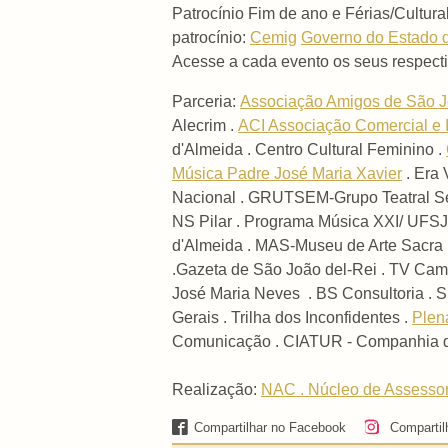
Patrocínio Fim de ano e Férias/Cultu
patrocínio:
Cemig
Governo do Estado 
Acesse a cada evento os seus respect
Parceria:
Associação Amigos de São J
Alecrim .
ACI Associação Comercial e 
d'Almeida . Centro Cultural Feminino .
Música Padre José Maria Xavier
. Era 
Nacional . GRUTSEM-Grupo Teatral Sen
NS Pilar . Programa Música XXI/ UFSJ-
d'Almeida . MAS-Museu de Arte Sacra .
.Gazeta de São João del-Rei . TV Cam
José Maria Neves . BS Consultoria . Su
Gerais . Trilha dos Inconfidentes .
Plen
Comunicação .
CIATUR - Companhia d
Realização:
NAC . Núcleo de Assessor
Compartilhar no Facebook
Compartil