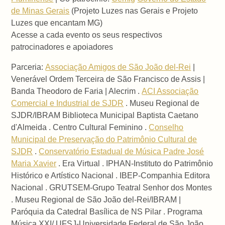
de Minas Gerais
(Projeto Luzes nas Gerais e Projeto
Luzes que encantam MG)
Acesse a cada evento os seus respectivos
patrocinadores e apoiadores
Parceria:
Associação Amigos de São João del-Rei
|
Venerável Ordem Terceira de São Francisco de Assis |
Banda Theodoro de Faria | Alecrim .
ACI Associação
Comercial e Industrial de SJDR
. Museu Regional de
SJDR/IBRAM Biblioteca Municipal Baptista Caetano
d'Almeida . Centro Cultural Feminino .
Conselho
Municipal de Preservação do Patrimônio Cultural de
SJDR
.
Conservatório Estadual de Música Padre José
Maria Xavier
. Era Virtual . IPHAN-Instituto do Patrimônio
Histórico e Artístico Nacional . IBEP-Companhia Editora
Nacional . GRUTSEM-Grupo Teatral Senhor dos Montes
. Museu Regional de São João del-Rei/IBRAM |
Paróquia da Catedral Basílica de NS Pilar . Programa
Música XXI/ UFSJ-Universidade Federal de São João