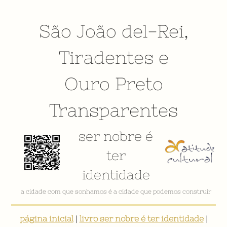
São João del-Rei
,
Tiradentes
e
Ouro Preto
Transparentes
ser nobre é
ter
identidade
a cidade com que sonhamos é a cidade que podemos construir
página inicial
|
livro ser nobre é ter identidade
|