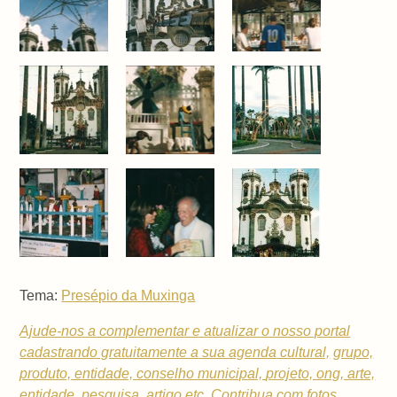
Tema:
Presépio da Muxinga
Ajude-nos a complementar e atualizar o nosso portal
cadastrando gratuitamente a sua
agenda cultural,
grupo,
produto, entidade, conselho municipal,
projeto, ong, arte,
entidade, pesquisa, artigo etc. Contribua com fotos,