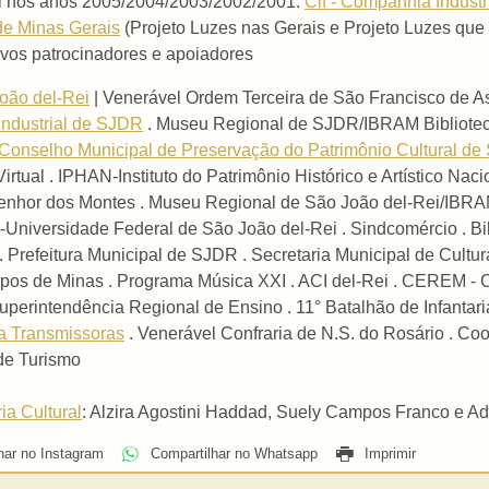
ral nos anos 2005/2004/2003/2002/2001:
Cif - Companhia Indust
de Minas Gerais
(Projeto Luzes nas Gerais e Projeto Luzes qu
ivos patrocinadores e apoiadores
oão del-Rei
| Venerável Ordem Terceira de São Francisco de As
Industrial de SJDR
. Museu Regional de SJDR/IBRAM Bibliotec
Conselho Municipal de Preservação do Patrimônio Cultural d
Virtual . IPHAN-Instituto do Patrimônio Histórico e Artístico Na
hor dos Montes . Museu Regional de São João del-Rei/IBRAM 
Universidade Federal de São João del-Rei . Sindcomércio . Bi
 Prefeitura Municipal de SJDR . Secretaria Municipal de Cultur
pos de Minas . Programa Música XXI . ACI del-Rei . CEREM - 
perintendência Regional de Ensino . 11° Batalhão de Infantaria
a Transmissoras
. Venerável Confraria de N.S. do Rosário . C
e Turismo
ia Cultural
: Alzira Agostini Haddad, Suely Campos Franco e A
har no Instagram
Compartilhar no Whatsapp
Imprimir