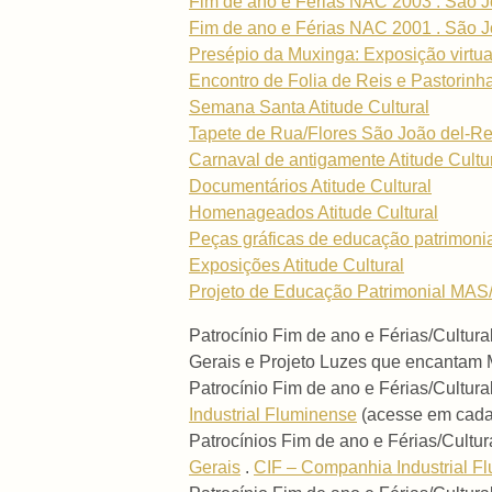
Fim de ano e Férias NAC 2003 . São J
Fim de ano e Férias NAC 2001 . São J
Presépio da Muxinga: Exposição virtua
Encontro de Folia de Reis e Pastorinh
Semana Santa Atitude Cultural
Tapete de Rua/Flores São João del-Re
Carnaval de antigamente Atitude Cultu
Documentários Atitude Cultural
Homenageados Atitude Cultural
Peças gráficas de educação patrimoni
Exposições Atitude Cultural
Projeto de Educação Patrimonial MAS/
Patrocínio Fim de ano e Férias/Cultur
Gerais e Projeto Luzes que encantam
Patrocínio Fim de ano e Férias/Cultur
Industrial Fluminense
(acesse em cada 
Patrocínios Fim de ano e Férias/Cultur
Gerais
.
CIF – Companhia Industrial F