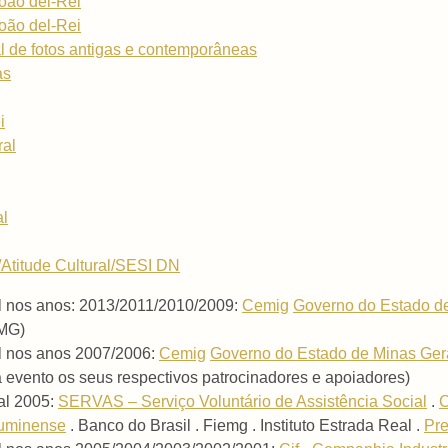
oão del-Rei
oão del-Rei
l de fotos antigas e contemporâneas
as
i
ral
al
Atitude Cultural/SESI DN
al nos anos: 2013/2011/2010/2009:
Cemig
Governo do Estado d
 MG)
al nos anos 2007/2006:
Cemig
Governo do Estado de Minas Ger
evento os seus respectivos patrocinadores e apoiadores)
al 2005:
SERVAS – Serviço Voluntário de Assistência Social
.
luminense
. Banco do Brasil . Fiemg . Instituto Estrada Real .
Pre