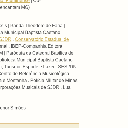
rial Fluminense
| Co-
e encantam MG)
sis | Banda Theodoro de Faria |
a Municipal Baptista Caetano
e SJDR
.
Conservatório Estadual de
cional . IBEP-Companhia Editora
| Paróquia da Catedral Basílica de
blioteca Municipal Baptista Caetano
a, Turismo, Esporte e Lazer . SESI/DN
Centro de Referência Musicológica
 e Montanha . Polícia Militar de Minas
oorporações Musicais de SJDR . Lua
denor Simões