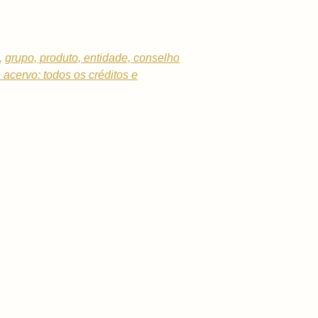
,
grupo, produto, entidade, conselho
e acervo: todos os créditos e