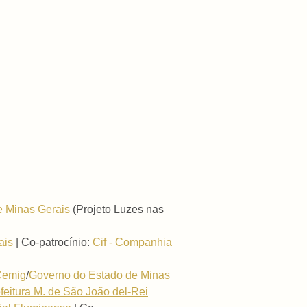
e Minas Gerais
(Projeto Luzes nas
ais
| Co-patrocínio:
Cif - Companhia
Cemig
/
Governo do Estado de Minas
feitura M. de São João del-Rei