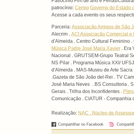
Patrocínio Fim de ano e Férias/Cultu
patrocínio:
Cemig
Governo do Estado 
Acesse a cada evento os seus respect
Parceria:
Associação Amigos de São J
Alecrim .
ACI Associação Comercial e 
d'Almeida . Centro Cultural Feminino .
Música Padre José Maria Xavier
. Era 
Nacional . GRUTSEM-Grupo Teatral Sen
NS Pilar . Programa Música XXI/ UFSJ-
d'Almeida . MAS-Museu de Arte Sacra .
.Gazeta de São João del-Rei . TV Cam
José Maria Neves . BS Consultoria . Su
Gerais . Trilha dos Inconfidentes .
Plen
Comunicação .
CIATUR - Companhia d
Realização:
NAC . Núcleo de Assessor
Compartilhar no Facebook
Compartil