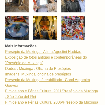
Mais informações
Presépio da Muxinga . Alzira Agostini Haddad
Exposição de fotos antigas e contemporâneas do
“Presépio da Muxinga”
Dados . Muxinga . Oficina de Presépios
Imagens. Muxinga, oficina de presépios
Presépio da Muxinga é reabilitado . Carol Argamim
Gouvêa
Fim de ano e Férias Cultural 2011/Presépio da Muxinga
. São João del-Rei
Fim de ano e Férias Cultural 2006/Presépio da Muxinga