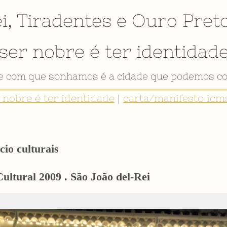
i
,
Tiradentes
e
Ouro Pret
ser nobre é ter identidad
VÍDEO INSTITUCIONAL
r nobre é ter identidade
|
carta/manifesto icms
cio culturais
Cultural 2009 . São João del-Rei