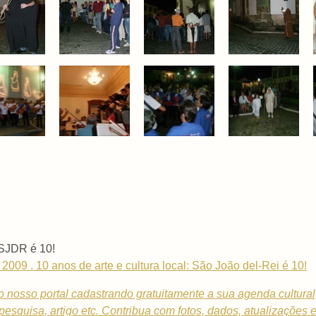
 SJDR é 10!
09 . 10 anos de arte e cultura local: São João del-Rei é 10!
o nosso portal cadastrando gratuitamente a sua
agenda cultural
, pesquisa, artigo etc. Contribua com fotos, dados, atualizações 