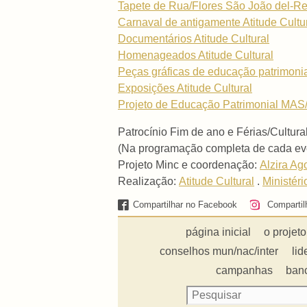
Tapete de Rua/Flores São João del-Re
Carnaval de antigamente Atitude Cultu
Documentários Atitude Cultural
Homenageados Atitude Cultural
Peças gráficas de educação patrimoni
Exposições Atitude Cultural
Projeto de Educação Patrimonial MAS/
Patrocínio Fim de ano e Férias/Cultura
(Na programação completa de cada even
Projeto Minc e coordenação:
Alzira Ag
Realização:
Atitude Cultural
.
Ministéri
Compartilhar no Facebook
Compartil
página inicial
o projeto
conselhos mun/nac/inter
lid
campanhas
ban