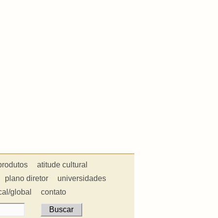
produtos
atitude cultural
plano diretor
universidades
cal/global
contato