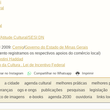
i
ral
al
Atitude Cultural/SESI DN
l 2009:
Cemig
/
Governo do Estado de Minas Gerais
to registramos os respectivos apoios do comércio local)
ostini Haddad
o da Cultura . Lei de Incentivo Federal
har no Instagram
Compartilhar no Whatsapp
Imprimir
a cidade
agenda cultural
melhores práticas
melhores 
eranças
ogs e ongs
publicações
pesquisas
legislação
co de imagens
e-books
agenda 2030
ouvidoria
links lo