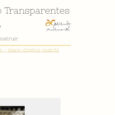
o
Transparentes
e
 - plano diretor matriz