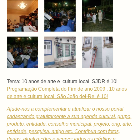
Tema: 10 anos de arte e cultura local: SJDR é 10!
Programação Completa do Fim de ano 2009 . 10 anos
de arte e cultura local: São João del-Rei é 10!
Ajude-nos a complementar e atualizar o nosso portal
cadastrando gratuitamente a sua
agenda cultural,
grupo,
produto, entidade, conselho municipal,
projeto, ong, arte,
entidade, pesquisa, artigo etc. Contribua com fotos,
dados, atualizações e acervo: todos os créditos e