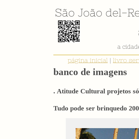
São João del-Re
a cida
página inicial
|
livro se
banco de imagens
. Atitude Cultural projetos só
Tudo pode ser brinquedo 20