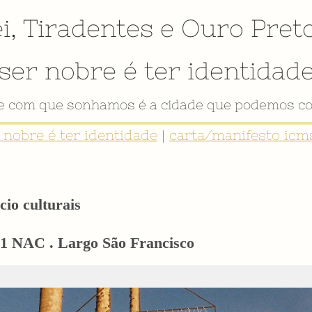
i
,
Tiradentes
e
Ouro Pret
ser nobre é ter identidad
de com que sonhamos é a cidade que podemos co
r nobre é ter identidade
|
carta/manifesto icms
cio culturais
01 NAC . Largo São Francisco