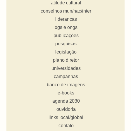
atitude cultural
conselhos mun/nac/inter
lideranças
ogs e ongs
publicações
pesquisas
legislação
plano diretor
universidades
campanhas
banco de imagens
e-books
agenda 2030
ouvidoria
links local/global
contato