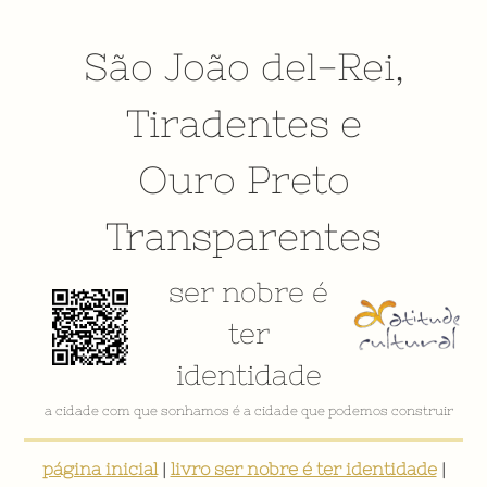
São João del-Rei
,
Tiradentes
e
Ouro Preto
Transparentes
ser nobre é
ter
identidade
a cidade com que sonhamos é a cidade que podemos construir
página inicial
|
livro ser nobre é ter identidade
|