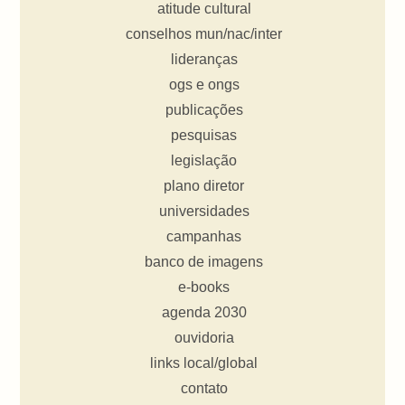
atitude cultural
conselhos mun/nac/inter
lideranças
ogs e ongs
publicações
pesquisas
legislação
plano diretor
universidades
campanhas
banco de imagens
e-books
agenda 2030
ouvidoria
links local/global
contato