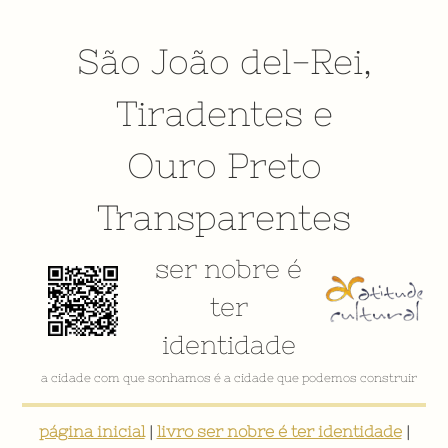
São João del-Rei
,
Tiradentes
e
Ouro Preto
Transparentes
ser nobre é
ter
identidade
a cidade com que sonhamos é a cidade que podemos construir
página inicial
|
livro ser nobre é ter identidade
|