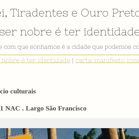
i
,
Tiradentes
e
Ouro Pret
ser nobre é ter identidad
de com que sonhamos é a cidade que podemos co
r nobre é ter identidade
|
carta/manifesto icms
cio culturais
01 NAC . Largo São Francisco