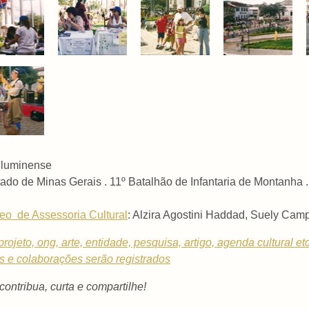
 Fluminense
ado de Minas Gerais .
11º Batalhão de Infantaria de Montanha
eo de Assessoria Cultural
: Alzira Agostini Haddad, Suely Ca
rojeto, ong, arte, entidade, pesquisa, artigo, agenda cultural et
os e colaborações serão registrados
 contribua, curta e compartilhe!