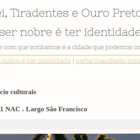
i
,
Tiradentes
e
Ouro Pret
ser nobre é ter identidad
de com que sonhamos é a cidade que podemos co
r nobre é ter identidade
|
carta/manifesto icms
cio culturais
01 NAC . Largo São Francisco