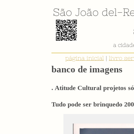
São João del-Re
a cida
página inicial
|
livro se
banco de imagens
. Atitude Cultural projetos só
Tudo pode ser brinquedo 20