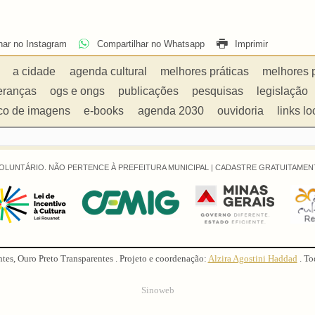
har no Instagram
Compartilhar no Whatsapp
Imprimir
a cidade
agenda cultural
melhores práticas
melhores 
eranças
ogs e ongs
publicações
pesquisas
legislação
co de imagens
e-books
agenda 2030
ouvidoria
links lo
OLUNTÁRIO. NÃO PERTENCE À PREFEITURA MUNICIPAL |
CADASTRE GRATUITAMENT
ntes, Ouro Preto Transparentes . Projeto e coordenação:
Alzira Agostini Haddad
. To
Sinoweb