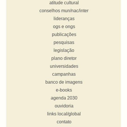
atitude cultural
conselhos mun/nac/inter
lideranças
ogs e ongs
publicações
pesquisas
legislação
plano diretor
universidades
campanhas
banco de imagens
e-books
agenda 2030
ouvidoria
links local/global
contato