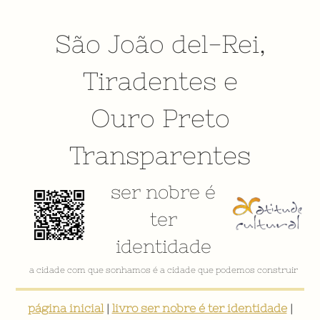
São João del-Rei
,
Tiradentes
e
Ouro Preto
Transparentes
ser nobre é
ter
identidade
a cidade com que sonhamos é a cidade que podemos construir
página inicial
|
livro ser nobre é ter identidade
|