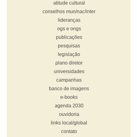
atitude cultural
conselhos mun/nac/inter
lideranças
ogs e ongs
publicações
pesquisas
legislação
plano diretor
universidades
campanhas
banco de imagens
e-books
agenda 2030
ouvidoria
links local/global
contato