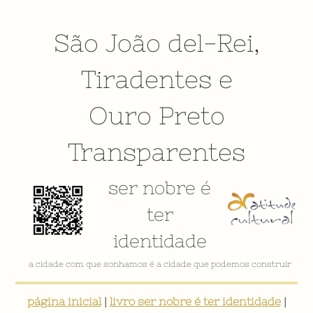
São João del-Rei
,
Tiradentes
e
Ouro Preto
Transparentes
ser nobre é
ter
identidade
a cidade com que sonhamos é a cidade que podemos construir
página inicial
|
livro ser nobre é ter identidade
|