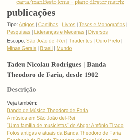
carta/manifesto icms - plano diretor matriz
publicações
Tipo:
Artigos
|
Cartilhas
|
Livros
|
Teses e Monografias
|
Pesquisas
|
Lideranças e Mecenas
|
Diversos
Escopo:
São João del-Rei
|
Tiradentes
|
Ouro Preto
|
Minas Gerais
|
Brasil
|
Mundo
Tadeu Nicolau Rodrigues | Banda
Theodoro de Faria, desde 1902
Descrição
Veja também:
Banda de Música Theodoro de Faria
A música em São João del-Rei
"Uma família de musicistas" de Abgar Antônio Tirado
Fotos antigas e atuais da Banda Theodoro de Faria