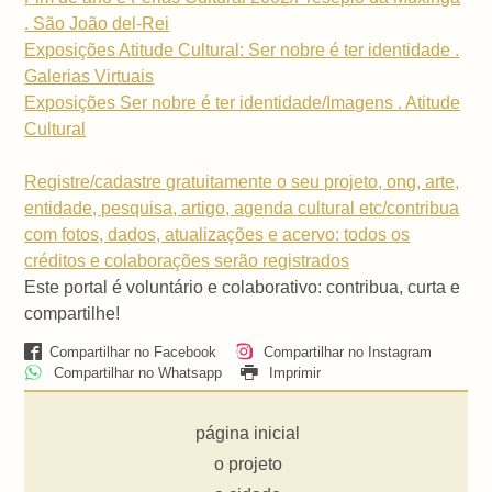
. São João del-Rei
Exposições Atitude Cultural: Ser nobre é ter identidade .
Galerias Virtuais
Exposições Ser nobre é ter identidade/Imagens . Atitude
Cultural
Registre/cadastre gratuitamente o seu projeto, ong, arte,
entidade, pesquisa, artigo, agenda cultural etc/contribua
com fotos, dados, atualizações e acervo: todos os
créditos e colaborações serão registrados
Este portal é voluntário e colaborativo: contribua, curta e
compartilhe!
Compartilhar no Facebook
Compartilhar no Instagram
Compartilhar no Whatsapp
Imprimir
página inicial
o projeto