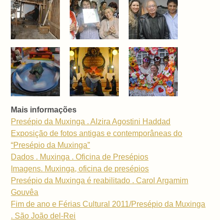
Mais informações
Presépio da Muxinga . Alzira Agostini Haddad
Exposição de fotos antigas e contemporâneas do
“Presépio da Muxinga”
Dados . Muxinga . Oficina de Presépios
Imagens. Muxinga, oficina de presépios
Presépio da Muxinga é reabilitado . Carol Argamim
Gouvêa
Fim de ano e Férias Cultural 2011/Presépio da Muxinga
. São João del-Rei