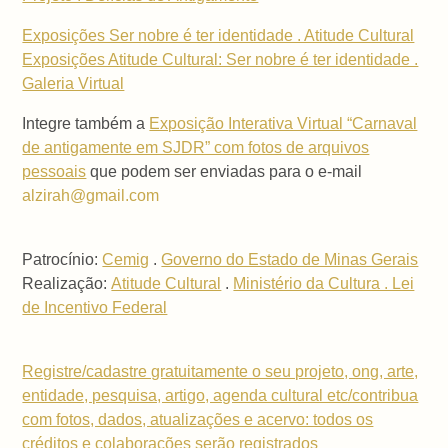
Exposições Ser nobre é ter identidade . Atitude Cultural
Exposições Atitude Cultural: Ser nobre é ter identidade .
Galeria Virtual
Integre também a
Exposição Interativa Virtual “Carnaval
de antigamente em SJDR” com fotos de arquivos
pessoais
que podem ser enviadas para o e-mail
alzirah@gmail.com
Patrocínio:
Cemig
.
Governo do Estado de Minas Gerais
Realização:
Atitude Cultural
.
Ministério da Cultura . Lei
de Incentivo Federal
Registre/cadastre gratuitamente o seu projeto, ong, arte,
entidade, pesquisa, artigo, agenda cultural etc/contribua
com fotos, dados, atualizações e acervo: todos os
créditos e colaborações serão registrados