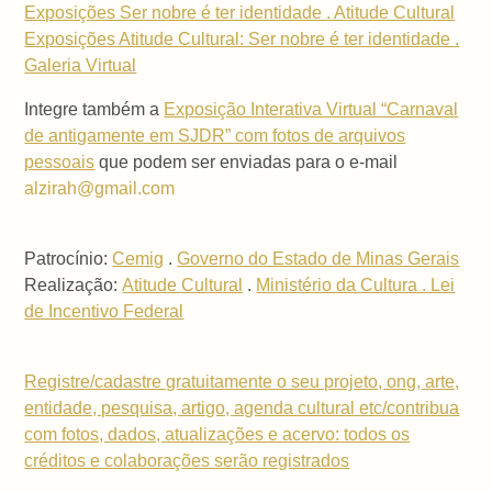
Exposições Ser nobre é ter identidade . Atitude Cultural
Exposições Atitude Cultural: Ser nobre é ter identidade .
Galeria Virtual
Integre também a
Exposição Interativa Virtual “Carnaval
de antigamente em SJDR” com fotos de arquivos
pessoais
que podem ser enviadas para o e-mail
alzirah@gmail.com
Patrocínio:
Cemig
.
Governo do Estado de Minas Gerais
Realização:
Atitude Cultural
.
Ministério da Cultura . Lei
de Incentivo Federal
Registre/cadastre gratuitamente o seu projeto, ong, arte,
entidade, pesquisa, artigo, agenda cultural etc/contribua
com fotos, dados, atualizações e acervo: todos os
créditos e colaborações serão registrados