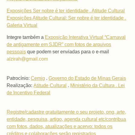
Exposições Ser nobre é ter identidade . Atitude Cultural
Exposições Atitude Cultural: Ser nobre é ter identidade .
Galeria Virtual
Integre também a
Exposição Interativa Virtual “Carnaval
de antigamente em SJDR” com fotos de arquivos
pessoais
que podem ser enviadas para o e-mail
alzirah@gmail.com
Patrocínio:
Cemig
.
Governo do Estado de Minas Gerais
Realização:
Atitude Cultural
.
Ministério da Cultura . Lei
de Incentivo Federal
Registre/cadastre gratuitamente o seu projeto, ong, arte,
entidade, pesquisa, artigo, agenda cultural etc/contribua
com fotos, dados, atualizações e acervo: todos os
créditos e colaborações serão registrados