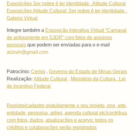
Exposições Ser nobre é ter identidade . Atitude Cultural
Exposições Atitude Cultural: Ser nobre é ter identidade .
Galeria Virtual
Integre também a
Exposição Interativa Virtual “Carnaval
de antigamente em SJDR” com fotos de arquivos
pessoais
que podem ser enviadas para o e-mail
alzirah@gmail.com
Patrocínio:
Cemig
.
Governo do Estado de Minas Gerais
Realização:
Atitude Cultural
.
Ministério da Cultura . Lei
de Incentivo Federal
Registre/cadastre gratuitamente o seu projeto, ong, arte,
entidade, pesquisa, artigo, agenda cultural etc/contribua
com fotos, dados, atualizações e acervo: todos os
créditos e colaborações serão registrados