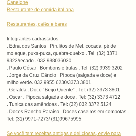
Canelone
Restaurante de comida italiana
Restaurantes, cafés e bares
Integrantes cadrastados:
. Edna dos Santos . Pirulitos de Mel, cocada, pé de
moleque, puxa-puxa, quebra-queixo . Tel: (32) 3371
9322/recado . 032 988036020
. Paulo César . Bombons e trufas . Tel: (32) 9939 3202
. Jorge da Cruz Câncio . Pipoca (salgada e doce) e
milho verde. 032 9955 6230/3373 3801
. Geralda . Doce "Beijo Quente" . Tel: (32) 3373 3801
. Oscar . Pipoca salgada e doce . Tel: (32) 3373 4712
. Tunica das amêndoas . Tel: (32) 032 3372 5124
. Doces Rancho Paraíso . Doces caseiros em compotas .
Tel: (31) 9971-7273/ (31)99675995
Se você tem receitas antigas e deliciosas, envie para