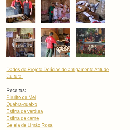
Dados do Projeto Delícias de antigamente Atitude
Cultural
Receitas:
Pirulito de Mel
Quebra-queixo
Esfirra de verdura
Esfirra de carne
Geléia de Limão Rosa