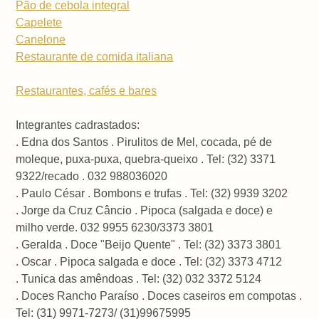
Pão de cebola integral
Capelete
Canelone
Restaurante de comida italiana
Restaurantes, cafés e bares
Integrantes cadrastados:
. Edna dos Santos . Pirulitos de Mel, cocada, pé de
moleque, puxa-puxa, quebra-queixo . Tel: (32) 3371
9322/recado . 032 988036020
. Paulo César . Bombons e trufas . Tel: (32) 9939 3202
. Jorge da Cruz Câncio . Pipoca (salgada e doce) e
milho verde. 032 9955 6230/3373 3801
. Geralda . Doce "Beijo Quente" . Tel: (32) 3373 3801
. Oscar . Pipoca salgada e doce . Tel: (32) 3373 4712
. Tunica das amêndoas . Tel: (32) 032 3372 5124
. Doces Rancho Paraíso . Doces caseiros em compotas .
Tel: (31) 9971-7273/ (31)99675995