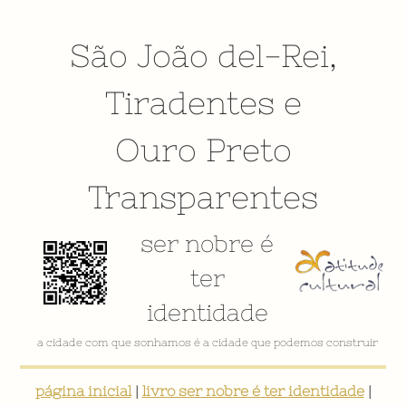
São João del-Rei
,
Tiradentes
e
Ouro Preto
Transparentes
ser nobre é
ter
identidade
a cidade com que sonhamos é a cidade que podemos construir
página inicial
|
livro ser nobre é ter identidade
|