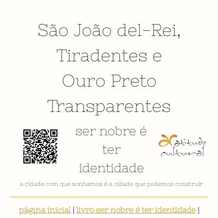
São João del-Rei
,
Tiradentes
e
Ouro Preto
Transparentes
ser nobre é
ter
identidade
a cidade com que sonhamos é a cidade que podemos construir
página inicial
|
livro ser nobre é ter identidade
|