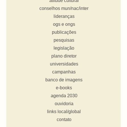
atitude cultural
conselhos mun/nac/inter
lideranças
ogs e ongs
publicações
pesquisas
legislação
plano diretor
universidades
campanhas
banco de imagens
e-books
agenda 2030
ouvidoria
links local/global
contato