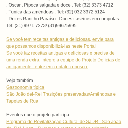
. Oscar . Pipoca salgada e doce . Tel: (32) 3373 4712
. Tunica das amêndoas . Tel: (32) 032 3372 5124
. Doces Rancho Paraíso . Doces caseiros em compotas .
Tel: (31) 9971-7273/ (31)99675995
Se você tem receitas antigas e deliciosas, envie para
que possamos disponibilizá-las neste Portal
Se você faz receitas antigas e deliciosas e precisa de
uma renda extra, integre a equipe do Projeto Delícias de
antigamente . entre em contato conosco.
Veja também
Gastronomia típica
São João del-Rei Trasições preservadas/Amêndoas e
Tapetes de Rua
Eventos que o projeto participa:
Programa de Revitalização Cultural de SJDR . São João