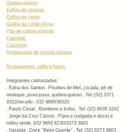
Quebra-queixo
Esfirra de verdura
Esfirra de carne
Geléia de Limão Rosa
Pão de cebola integral
Capelete
Canelone
Restaurante de comida italiana
Restaurantes, cafés e bares
Integrantes cadrastados:
. Edna dos Santos . Pirulitos de Mel, cocada, pé de
moleque, puxa-puxa, quebra-queixo . Tel: (32) 3371
9322/recado . 032 988036020
. Paulo César . Bombons e trufas . Tel: (32) 9939 3202
. Jorge da Cruz Câncio . Pipoca (salgada e doce) e
milho verde. 032 9955 6230/3373 3801
. Geralda . Doce "Beijo Quente" . Tel: (32) 3373 3801