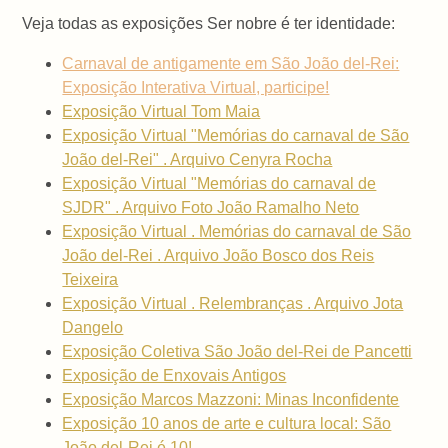
Veja todas as exposições Ser nobre é ter identidade:
Carnaval de antigamente em São João del-Rei:
Exposição Interativa Virtual, participe!
Exposição Virtual Tom Maia
Exposição Virtual "Memórias do carnaval de São
João del-Rei" . Arquivo Cenyra Rocha
Exposição Virtual "Memórias do carnaval de
SJDR" . Arquivo Foto João Ramalho Neto
Exposição Virtual . Memórias do carnaval de São
João del-Rei . Arquivo João Bosco dos Reis
Teixeira
Exposição Virtual . Relembranças . Arquivo Jota
Dangelo
Exposição Coletiva São João del-Rei de Pancetti
Exposição de Enxovais Antigos
Exposição Marcos Mazzoni: Minas Inconfidente
Exposição 10 anos de arte e cultura local: São
João del-Rei é 10!