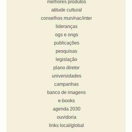
melhores produtos
atitude cultural
conselhos mun/nac/inter
lideranças
ogs e ongs
publicações
pesquisas
legislação
plano diretor
universidades
campanhas
banco de imagens
e-books
agenda 2030
ouvidoria
links local/global