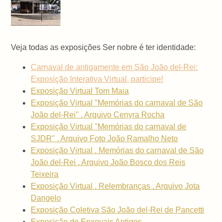
Veja todas as exposições Ser nobre é ter identidade:
Carnaval de antigamente em São João del-Rei:
Exposição Interativa Virtual, participe!
Exposição Virtual Tom Maia
Exposição Virtual "Memórias do carnaval de São
João del-Rei" . Arquivo Cenyra Rocha
Exposição Virtual "Memórias do carnaval de
SJDR" . Arquivo Foto João Ramalho Neto
Exposição Virtual . Memórias do carnaval de São
João del-Rei . Arquivo João Bosco dos Reis
Teixeira
Exposição Virtual . Relembranças . Arquivo Jota
Dangelo
Exposição Coletiva São João del-Rei de Pancetti
Exposição de Enxovais Antigos