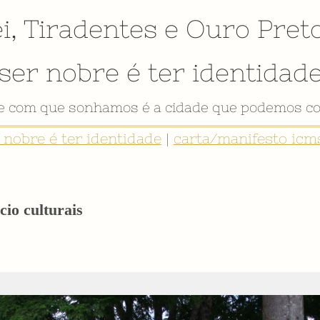
i
,
Tiradentes
e
Ouro Pret
ser nobre é ter identidad
VÍDEO INSTITUCIONAL
r nobre é ter identidade
|
carta/manifesto icms
cio culturais