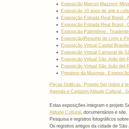
Exposição Marcos Mazzoni: Mina
Exposição 10 anos de arte e cultu
Exposição Estrada Real Brasil . A
Exposição Estrada Real Brasil 
Exposição Patrimônio . Tiradente
Exposição/Resumo do Livro e Proj
Exposição Virtual Capital Brasilei
Exposição Virtual Carnaval de Sã
Exposição Virtual São João del-Re
Exposição Virtual São João del-R
Presépio da Muxinga . Exposição
Peças Gráficas . Projeto Ser nobre é ter
Agenda e Cartazes Atitude Cultural . Se
Estas exposições integram o projeto S
Atitude Cultural
, documentários e site.
Pesquisa e registros fotográficos sobre
Os registros antigos da cidade de Sã