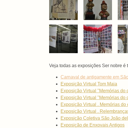
Veja todas as exposições Ser nobre é t
Carnaval de antigamente em São J
Exposição Virtual Tom Maia
Exposição Virtual "Memórias do 
Exposição Virtual "Memórias do 
Exposição Virtual . Memórias do 
Exposição Virtual . Relembrança
Exposição Coletiva São João del
Exposição de Enxovais Antigos