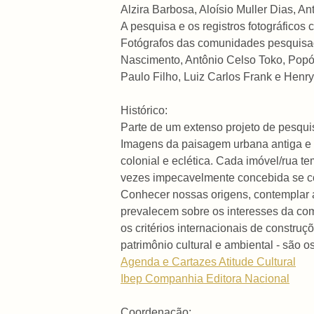
Alzira Barbosa, Aloísio Muller Dias, An
A pesquisa e os registros fotográfico
Fotógrafos das comunidades pesquisad
Nascimento, Antônio Celso Toko, Popó,
Paulo Filho, Luiz Carlos Frank e Henry
Histórico:
Parte de um extenso projeto de pesquis
Imagens da paisagem urbana antiga e a
colonial e eclética. Cada imóvel/rua t
vezes impecavelmente concebida se co
Conhecer nossas origens, contemplar a 
prevalecem sobre os interesses da co
os critérios internacionais de construç
patrimônio cultural e ambiental - são o
Agenda e Cartazes Atitude Cultural
Ibep Companhia Editora Nacional
Coordenação: