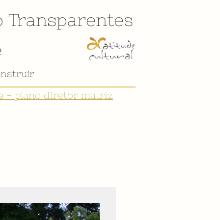
o
Transparentes
e
 - plano diretor matriz