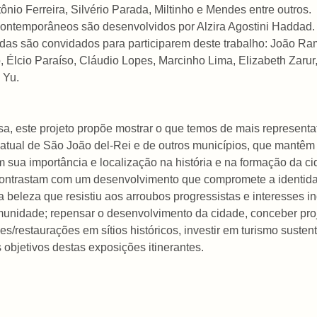
tônio Ferreira, Silvério Parada, Miltinho e Mendes entre outros.
s contemporâneos são desenvolvidos por Alzira Agostini Haddad.
as são convidados para participarem deste trabalho: João Rama
 Élcio Paraíso, Cláudio Lopes, Marcinho Lima, Elizabeth Zarur,
 Yu.
a, este projeto propõe mostrar o que temos de mais representat
tual de São João del-Rei e de outros municípios, que mantêm 
em sua importância e localização na história e na formação da 
ntrastam com um desenvolvimento que compromete a identidade 
beleza que resistiu aos arroubos progressistas e interesses in
munidade; repensar o desenvolvimento da cidade, conceber pro
ões/restaurações em sítios históricos, investir em turismo susten
s objetivos destas exposições itinerantes.