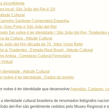
s Inconfidente
ra local: São João del-Rei é 10!
titude Cultural
. Caminho Santiago Compostela Espanha
s, Ouro Preto e São João del-Rei
eto Ser nobre é ter identidade | São João del-Rei, Tiradentes
ra da Cultura . Atitude Cultural
o João del-Rei década de 70 . fotos Victor Bello
i & Tiradentes . Estrada Real Brasil . Atitude Cultural
ei Antiga . Complexo Cultural Ferroviário
 Virtual
 identidade . Atitude Cultural
r nobre é ter identidade . Dados do projeto
er nobre é ter identidade que desenvolve
Agendas, Cartazes, ca
 a identidade cultural brasileira de renomados fotógrafos nacion
o João del-Rei são gentilmente cedidos pelo Museu Regional e