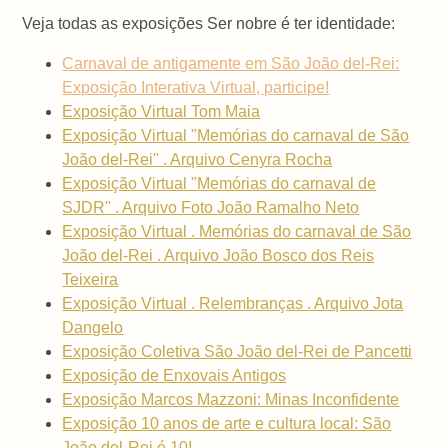
Veja todas as exposições Ser nobre é ter identidade:
Carnaval de antigamente em São João del-Rei:
Exposição Interativa Virtual, participe!
Exposição Virtual Tom Maia
Exposição Virtual "Memórias do carnaval de São
João del-Rei" . Arquivo Cenyra Rocha
Exposição Virtual "Memórias do carnaval de
SJDR" . Arquivo Foto João Ramalho Neto
Exposição Virtual . Memórias do carnaval de São
João del-Rei . Arquivo João Bosco dos Reis
Teixeira
Exposição Virtual . Relembranças . Arquivo Jota
Dangelo
Exposição Coletiva São João del-Rei de Pancetti
Exposição de Enxovais Antigos
Exposição Marcos Mazzoni: Minas Inconfidente
Exposição 10 anos de arte e cultura local: São
João del-Rei é 10!