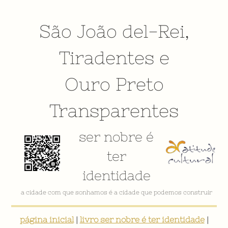
São João del-Rei
,
Tiradentes
e
Ouro Preto
Transparentes
ser nobre é
ter
identidade
a cidade com que sonhamos é a cidade que podemos construir
página inicial
|
livro ser nobre é ter identidade
|