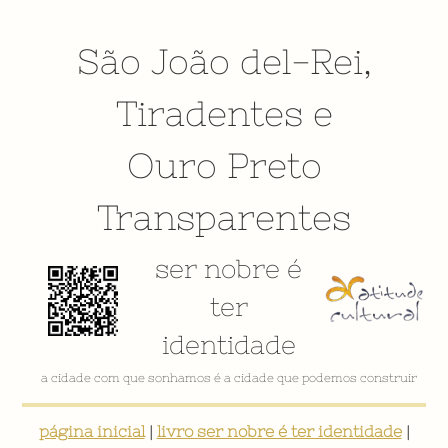
São João del-Rei
,
Tiradentes
e
Ouro Preto
Transparentes
ser nobre é
ter
identidade
a cidade com que sonhamos é a cidade que podemos construir
página inicial
|
livro ser nobre é ter identidade
|