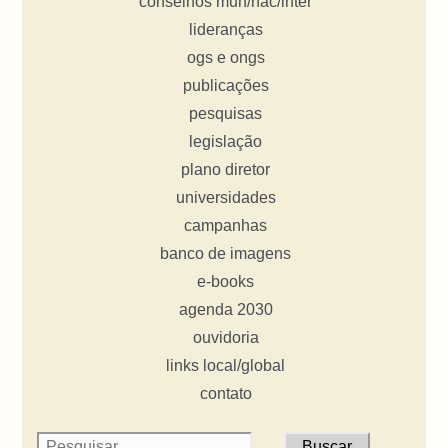
conselhos mun/nac/inter
lideranças
ogs e ongs
publicações
pesquisas
legislação
plano diretor
universidades
campanhas
banco de imagens
e-books
agenda 2030
ouvidoria
links local/global
contato