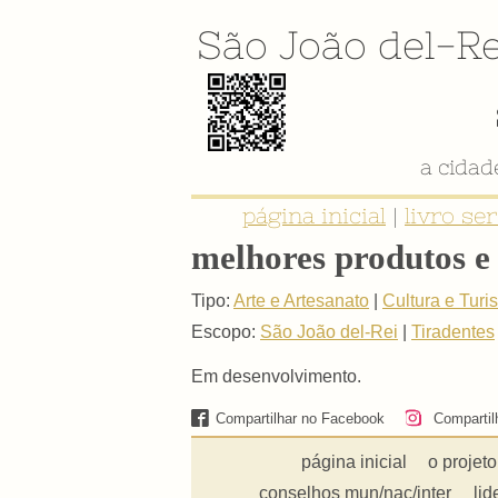
São João del-Re
a cida
página inicial
|
livro se
melhores produtos e 
Tipo:
Arte e Artesanato
|
Cultura e Turi
Escopo:
São João del-Rei
|
Tiradentes
Em desenvolvimento.
Compartilhar no Facebook
Compartil
página inicial
o projeto
conselhos mun/nac/inter
lid