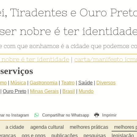
i
,
Tiradentes
e
Ouro Pret
ser nobre é ter identidad
de com que sonhamos é a cidade que podemos co
r nobre é ter identidade
|
carta/manifesto icms
serviços
smo
|
Música
|
Gastronomia
|
Teatro
|
Saúde
|
Diversos
|
Ouro Preto
|
Minas Gerais
|
Brasil
|
Mundo
har no Instagram
Compartilhar no Whatsapp
Imprimir
a cidade
agenda cultural
melhores práticas
melhores 
eranças
ogs e ongs
publicações
pesquisas
legislação