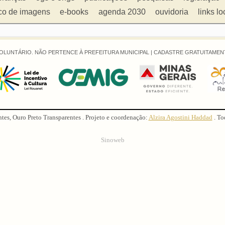
co de imagens
e-books
agenda 2030
ouvidoria
links lo
OLUNTÁRIO. NÃO PERTENCE À PREFEITURA MUNICIPAL |
CADASTRE GRATUITAMENT
ntes, Ouro Preto Transparentes . Projeto e coordenação:
Alzira Agostini Haddad
. To
Sinoweb