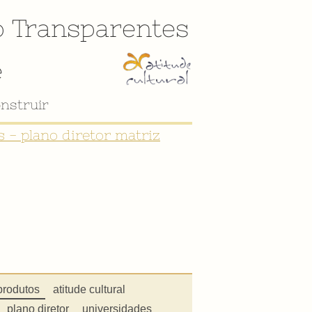
o
Transparentes
e
nstruir
 - plano diretor matriz
produtos
atitude cultural
plano diretor
universidades