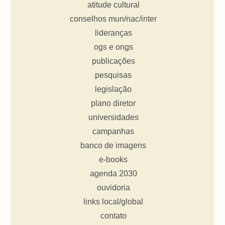
atitude cultural
conselhos mun/nac/inter
lideranças
ogs e ongs
publicações
pesquisas
legislação
plano diretor
universidades
campanhas
banco de imagens
e-books
agenda 2030
ouvidoria
links local/global
contato