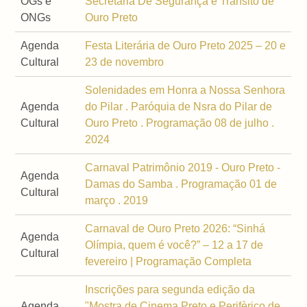
OGs e
Secretaria De Segurança e Trânsito de
ONGs
Ouro Preto
Agenda
Festa Literária de Ouro Preto 2025 – 20 e
Cultural
23 de novembro
Solenidades em Honra a Nossa Senhora
Agenda
do Pilar . Paróquia de Nsra do Pilar de
Cultural
Ouro Preto . Programação 08 de julho .
2024
Carnaval Patrimônio 2019 - Ouro Preto -
Agenda
Damas do Samba . Programação 01 de
Cultural
março . 2019
Carnaval de Ouro Preto 2026: “Sinhá
Agenda
Olímpia, quem é você?” – 12 a 17 de
Cultural
fevereiro | Programação Completa
Inscrições para segunda edição da
Agenda
"Mostra de Cinema Preto e Perifèrico de