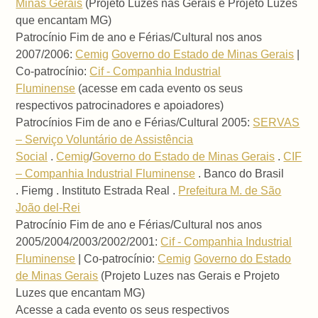
Minas Gerais
(Projeto Luzes nas Gerais e Projeto Luzes
que encantam MG)
Patrocínio Fim de ano e Férias/Cultural nos anos
2007/2006:
Cemig
Governo do Estado de Minas Gerais
|
Co-patrocínio:
Cif - Companhia Industrial
Fluminense
(acesse em cada evento os seus
respectivos patrocinadores e apoiadores)
Patrocínios Fim de ano e Férias/Cultural 2005:
SERVAS
– Serviço Voluntário de Assistência
Social
.
Cemig
/
Governo do Estado de Minas Gerais
.
CIF
– Companhia Industrial Fluminense
. Banco do Brasil
. Fiemg . Instituto Estrada Real .
Prefeitura M. de São
João del-Rei
Patrocínio Fim de ano e Férias/Cultural nos anos
2005/2004/2003/2002/2001:
Cif - Companhia Industrial
Fluminense
| Co-patrocínio:
Cemig
Governo do Estado
de Minas Gerais
(Projeto Luzes nas Gerais e Projeto
Luzes que encantam MG)
Acesse a cada evento os seus respectivos