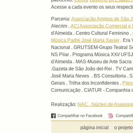
Acesse a cada evento os seus respect
Parceria:
Associação Amigos de São J
Alecrim .
ACI Associação Comercial e 
d'Almeida . Centro Cultural Feminino .
Música Padre José Maria Xavier
. Era 
Nacional . GRUTSEM-Grupo Teatral Sen
NS Pilar . Programa Música XXI/ UFSJ-
d'Almeida . MAS-Museu de Arte Sacra .
.Gazeta de São João del-Rei . TV Cam
José Maria Neves . BS Consultoria . Su
Gerais . Trilha dos Inconfidentes .
Plen
Comunicação .
CIATUR - Companhia d
Realização:
NAC . Núcleo de Assessor
Compartilhar no Facebook
Compartil
página inicial
o projeto