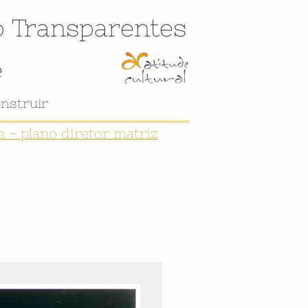
o
Transparentes
e
nstruir
 - plano diretor matriz