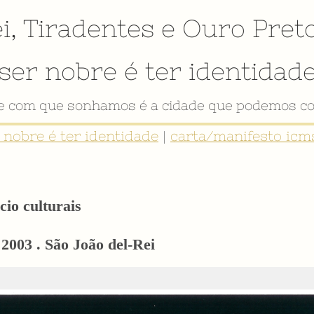
i
,
Tiradentes
e
Ouro Pret
ser nobre é ter identidad
de com que sonhamos é a cidade que podemos co
r nobre é ter identidade
|
carta/manifesto icms
cio culturais
 2003 . São João del-Rei