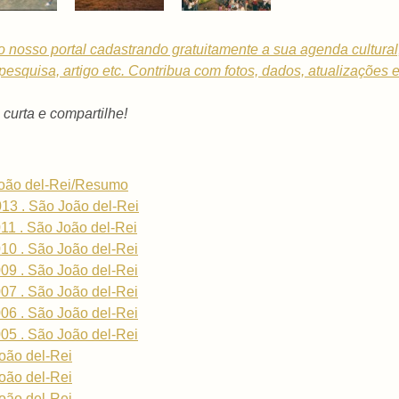
o nosso portal cadastrando gratuitamente a sua
agenda cultural
, pesquisa, artigo etc. Contribua com fotos, dados, atualizações 
- curta e compartilhe!
João del-Rei/Resumo
013 . São João del-Rei
011 . São João del-Rei
010 . São João del-Rei
009 . São João del-Rei
007 . São João del-Rei
006 . São João del-Rei
005 . São João del-Rei
oão del-Rei
oão del-Rei
oão del-Rei