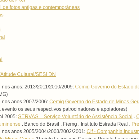
l de fotos antigas e contemporâneas
as
i
ral
al
Atitude Cultural/SESI DN
al nos anos: 2013/2011/2010/2009:
Cemig
Governo do Estado d
 MG)
al nos anos 2007/2006:
Cemig
Governo do Estado de Minas Ger
evento os seus respectivos patrocinadores e apoiadores)
al 2005:
SERVAS – Serviço Voluntário de Assistência Social
.
luminense
. Banco do Brasil . Fiemg . Instituto Estrada Real .
Pre
ral nos anos 2005/2004/2003/2002/2001:
Cif - Companhia Indust
de Minas Gerais
(Projeto Luzes nas Gerais e Projeto Luzes qu