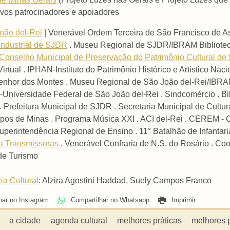
ivos patrocinadores e apoiadores
oão del-Rei
| Venerável Ordem Terceira de São Francisco de As
Industrial de SJDR
. Museu Regional de SJDR/IBRAM Bibliotec
Conselho Municipal de Preservação do Patrimônio Cultural d
Virtual . IPHAN-Instituto do Patrimônio Histórico e Artístico Na
hor dos Montes . Museu Regional de São João del-Rei/IBRAM 
Universidade Federal de São João del-Rei . Sindcomércio . Bi
 Prefeitura Municipal de SJDR . Secretaria Municipal de Cultur
pos de Minas . Programa Música XXI . ACI del-Rei . CEREM - 
perintendência Regional de Ensino . 11° Batalhão de Infantaria
a Transmissoras
. Venerável Confraria de N.S. do Rosário . C
e Turismo
ia Cultural
: Alzira Agostini Haddad, Suely Campos Franco
har no Instagram
Compartilhar no Whatsapp
Imprimir
a cidade
agenda cultural
melhores práticas
melhores 