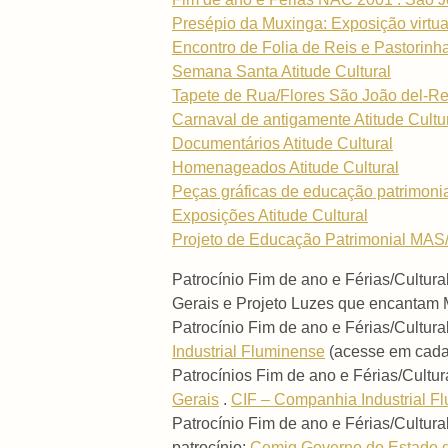
Presépio da Muxinga: Exposição virtua
Encontro de Folia de Reis e Pastorinh
Semana Santa Atitude Cultural
Tapete de Rua/Flores São João del-Re
Carnaval de antigamente Atitude Cultu
Documentários Atitude Cultural
Homenageados Atitude Cultural
Peças gráficas de educação patrimoni
Exposições Atitude Cultural
Projeto de Educação Patrimonial MAS/
Patrocínio Fim de ano e Férias/Cultur
Gerais e Projeto Luzes que encantam
Patrocínio Fim de ano e Férias/Cultur
Industrial Fluminense
(acesse em cada 
Patrocínios Fim de ano e Férias/Cultur
Gerais
.
CIF – Companhia Industrial F
Patrocínio Fim de ano e Férias/Cultu
patrocínio:
Cemig
Governo do Estado 