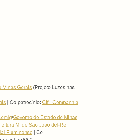
e Minas Gerais
(Projeto Luzes nas
ais
| Co-patrocínio:
Cif - Companhia
Cemig
/
Governo do Estado de Minas
feitura M. de São João del-Rei
rial Fluminense
| Co-
e encantam MG)