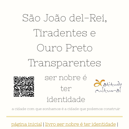
São João del-Rei
,
Tiradentes
e
Ouro Preto
Transparentes
ser nobre é
ter
identidade
a cidade com que sonhamos é a cidade que podemos construir
página inicial
|
livro ser nobre é ter identidade
|