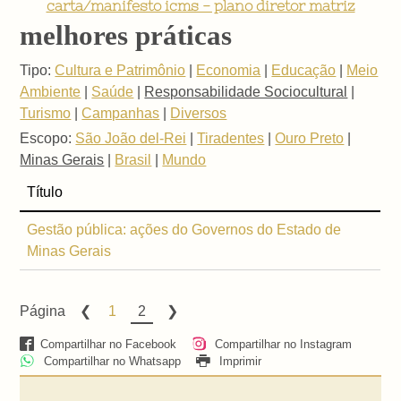
carta/manifesto icms - plano diretor matriz
melhores práticas
Tipo:
Cultura e Patrimônio
|
Economia
|
Educação
|
Meio
Ambiente
|
Saúde
|
Responsabilidade Sociocultural
|
Turismo
|
Campanhas
|
Diversos
Escopo:
São João del-Rei
|
Tiradentes
|
Ouro Preto
|
Minas Gerais
|
Brasil
|
Mundo
Título
Gestão pública: ações do Governos do Estado de
Minas Gerais
Página
1
2
Compartilhar no Facebook
Compartilhar no Instagram
Compartilhar no Whatsapp
Imprimir