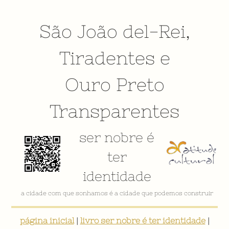
São João del-Rei
,
Tiradentes
e
Ouro Preto
Transparentes
ser nobre é
ter
identidade
a cidade com que sonhamos é a cidade que podemos construir
página inicial
|
livro ser nobre é ter identidade
|