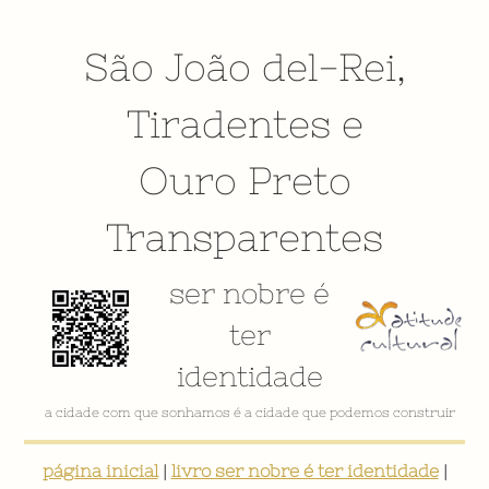
São João del-Rei
,
Tiradentes
e
Ouro Preto
Transparentes
ser nobre é
ter
identidade
a cidade com que sonhamos é a cidade que podemos construir
página inicial
|
livro ser nobre é ter identidade
|