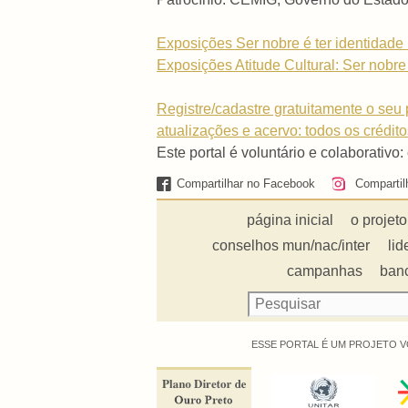
Exposições Ser nobre é ter identidade .
Exposições Atitude Cultural: Ser nobre é
Registre/cadastre gratuitamente o seu p
atualizações e acervo: todos os crédit
Este portal é voluntário e colaborativo:
Compartilhar no Facebook
Compartil
página inicial
o projeto
conselhos mun/nac/inter
lid
campanhas
ban
ESSE PORTAL É UM PROJETO V