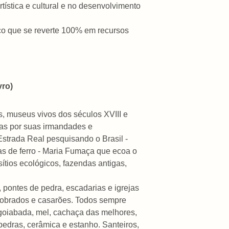
tística e cultural e no desenvolvimento
ico que se reverte 100% em recursos
vro)
ís, museus vivos dos séculos XVIII e
das por suas irmandades e
strada Real pesquisando o Brasil -
as de ferro - Maria Fumaça que ecoa o
ítios ecológicos, fazendas antigas,
 pontes de pedra, escadarias e igrejas
 sobrados e casarões. Todos sempre
, goiabada, mel, cachaça das melhores,
, pedras, cerâmica e estanho. Santeiros,