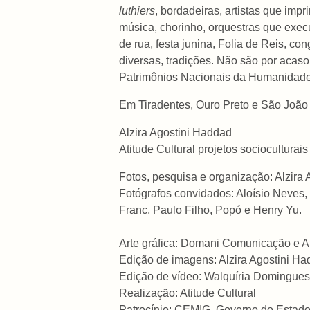
luthiers
, bordadeiras, artistas que im
música, chorinho, orquestras que exec
de rua, festa junina, Folia de Reis, con
diversas, tradições. Não são por acaso
Patrimônios Nacionais da Humanidade
Em Tiradentes, Ouro Preto e São João d
Alzira Agostini Haddad
Atitude Cultural projetos socioculturais
Fotos, pesquisa e organização: Alzira
Fotógrafos convidados: Aloísio Neves,
Franc, Paulo Filho, Popó e Henry Yu.
Arte gráfica: Domani Comunicação e At
Edição de imagens: Alzira Agostini H
Edição de vídeo: Walquíria Domingues
Realização: Atitude Cultural
Patrocínio: CEMIG, Governo do Estado 