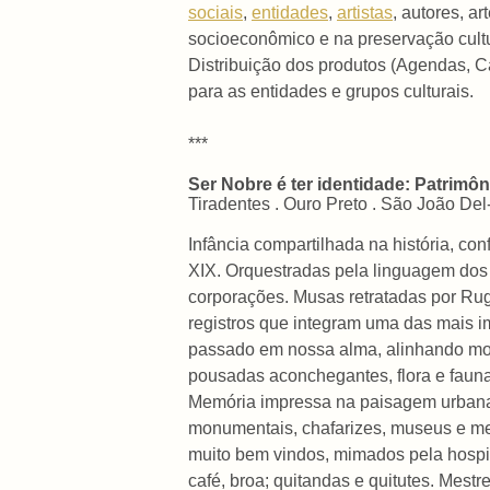
sociais
,
entidades
,
artistas
, autores, a
socioeconômico e na preservação cultu
Distribuição dos produtos (Agendas, C
para as entidades e grupos culturais.
***
Ser Nobre é ter identidade: Patrimô
Tiradentes . Ouro Preto . São João Del
Infância compartilhada na história, con
XIX. Orquestradas pela linguagem dos
corporações. Musas retratadas por Ru
registros que integram uma das mais i
passado em nossa alma, alinhando monta
pousadas aconchegantes, flora e fauna
Memória impressa na paisagem urbana re
monumentais, chafarizes, museus e me
muito bem vindos, mimados pela hospita
café, broa; quitandas e quitutes. Mestr