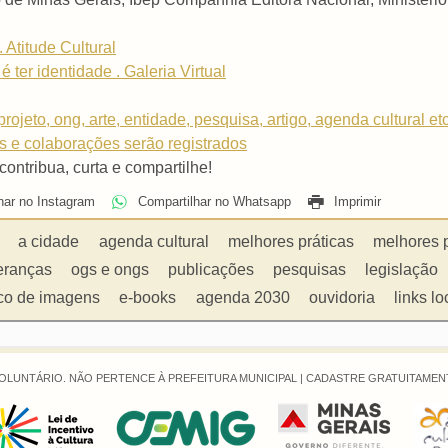
 Atitude Cultural
 ter identidade . Galeria Virtual
rojeto, ong, arte, entidade, pesquisa, artigo, agenda cultural et
os e colaborações serão registrados
 contribua, curta e compartilhe!
har no Instagram
Compartilhar no Whatsapp
Imprimir
a cidade
agenda cultural
melhores práticas
melhores 
eranças
ogs e ongs
publicações
pesquisas
legislação
co de imagens
e-books
agenda 2030
ouvidoria
links lo
OLUNTÁRIO. NÃO PERTENCE À PREFEITURA MUNICIPAL |
CADASTRE GRATUITAMENT