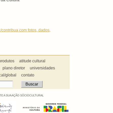
c/contribua com fotos, dados,
produtos
atitude cultural
plano diretor
universidades
cal/global
contato
E A SUA AÇÃO SÓCIOCULTURAL