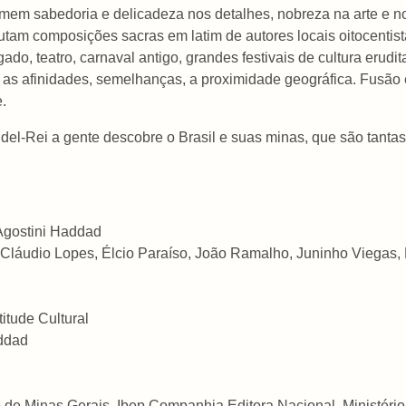
primem sabedoria e delicadeza nos detalhes, nobreza na arte e 
utam composições sacras em latim de autores locais oitocentis
gado, teatro, carnaval antigo, grandes festivais de cultura erudit
 as afinidades, semelhanças, a proximidade geográfica. Fusão étn
.
el-Rei a gente descobre o Brasil e suas minas, que são tantas 
 Agostini Haddad
 Cláudio Lopes, Élcio Paraíso, João Ramalho, Juninho Viegas, 
itude Cultural
addad
de Minas Gerais, Ibep Companhia Editora Nacional, Ministério