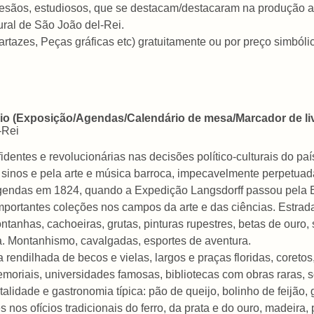
rtesãos, estudiosos, que se destacam/destacaram na produção ar
ral de São João del-Rei.
artazes, Peças gráficas etc) gratuitamente ou por preço simból
nio (Exposição/Agendas/Calendário de mesa/Marcador de li
-Rei
fidentes e revolucionárias nas decisões político-culturais do pa
 sinos e pela arte e música barroca, impecavelmente perpetua
gendas em 1824, quando a Expedição Langsdorff passou pela E
mportantes coleções nos campos da arte e das ciências. Estrad
nhas, cachoeiras, grutas, pinturas rupestres, betas de ouro, s
. Montanhismo, cavalgadas, esportes de aventura.
ndilhada de becos e vielas, largos e praças floridas, coretos,
moriais, universidades famosas, bibliotecas com obras raras,
lidade e gastronomia típica: pão de queijo, bolinho de feijão
es nos ofícios tradicionais do ferro, da prata e do ouro, madeira