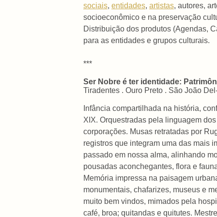
sociais
,
entidades
,
artistas
, autores, a
socioeconômico e na preservação cultu
Distribuição dos produtos (Agendas, C
para as entidades e grupos culturais.
***
Ser Nobre é ter identidade: Patrimô
Tiradentes . Ouro Preto . São João Del
Infância compartilhada na história, con
XIX. Orquestradas pela linguagem dos
corporações. Musas retratadas por Ru
registros que integram uma das mais i
passado em nossa alma, alinhando monta
pousadas aconchegantes, flora e fauna
Memória impressa na paisagem urbana re
monumentais, chafarizes, museus e me
muito bem vindos, mimados pela hospita
café, broa; quitandas e quitutes. Mestr