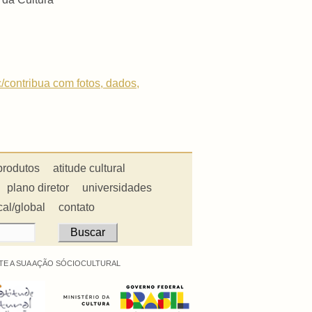
c/contribua com fotos, dados,
produtos
atitude cultural
plano diretor
universidades
cal/global
contato
E A SUA AÇÃO SÓCIOCULTURAL