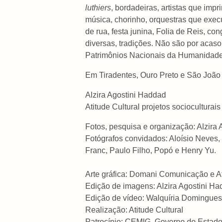
luthiers
, bordadeiras, artistas que im
música, chorinho, orquestras que exec
de rua, festa junina, Folia de Reis, con
diversas, tradições. Não são por acaso
Patrimônios Nacionais da Humanidade
Em Tiradentes, Ouro Preto e São João d
Alzira Agostini Haddad
Atitude Cultural projetos socioculturais
Fotos, pesquisa e organização: Alzira
Fotógrafos convidados: Aloísio Neves,
Franc, Paulo Filho, Popó e Henry Yu.
Arte gráfica: Domani Comunicação e At
Edição de imagens: Alzira Agostini H
Edição de vídeo: Walquíria Domingues
Realização: Atitude Cultural
Patrocínio: CEMIG, Governo do Estado 