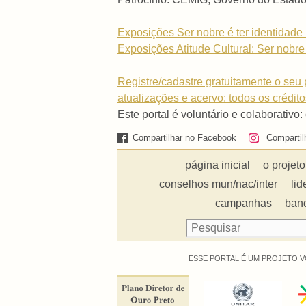
Exposições Ser nobre é ter identidade .
Exposições Atitude Cultural: Ser nobre é
Registre/cadastre gratuitamente o seu p
atualizações e acervo: todos os crédit
Este portal é voluntário e colaborativo:
Compartilhar no Facebook
Compartil
página inicial
o projeto
conselhos mun/nac/inter
lid
campanhas
ban
ESSE PORTAL É UM PROJETO V