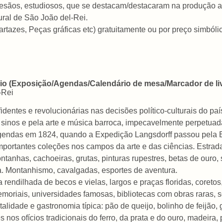
rtesãos, estudiosos, que se destacam/destacaram na produção ar
ral de São João del-Rei.
artazes, Peças gráficas etc) gratuitamente ou por preço simból
nio (Exposição/Agendas/Calendário de mesa/Marcador de li
-Rei
fidentes e revolucionárias nas decisões político-culturais do pa
 sinos e pela arte e música barroca, impecavelmente perpetua
gendas em 1824, quando a Expedição Langsdorff passou pela E
mportantes coleções nos campos da arte e das ciências. Estrad
nhas, cachoeiras, grutas, pinturas rupestres, betas de ouro, s
. Montanhismo, cavalgadas, esportes de aventura.
ndilhada de becos e vielas, largos e praças floridas, coretos,
moriais, universidades famosas, bibliotecas com obras raras,
lidade e gastronomia típica: pão de queijo, bolinho de feijão
es nos ofícios tradicionais do ferro, da prata e do ouro, madeira