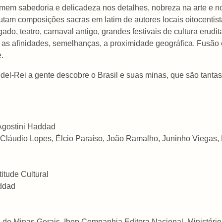
primem sabedoria e delicadeza nos detalhes, nobreza na arte e 
utam composições sacras em latim de autores locais oitocentis
gado, teatro, carnaval antigo, grandes festivais de cultura erudit
 as afinidades, semelhanças, a proximidade geográfica. Fusão étn
.
el-Rei a gente descobre o Brasil e suas minas, que são tantas 
 Agostini Haddad
 Cláudio Lopes, Élcio Paraíso, João Ramalho, Juninho Viegas, 
itude Cultural
addad
de Minas Gerais, Ibep Companhia Editora Nacional, Ministério