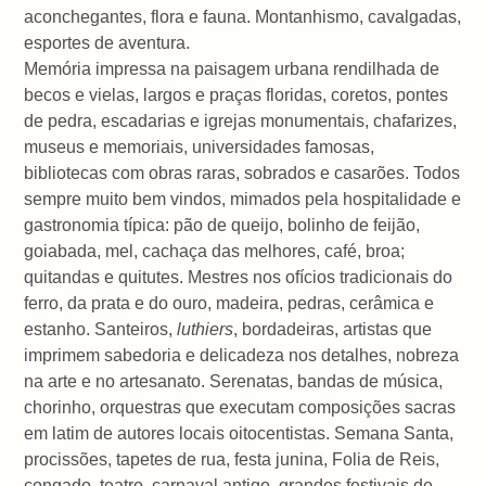
aconchegantes, flora e fauna. Montanhismo, cavalgadas,
esportes de aventura.
Memória impressa na paisagem urbana rendilhada de
becos e vielas, largos e praças floridas, coretos, pontes
de pedra, escadarias e igrejas monumentais, chafarizes,
museus e memoriais, universidades famosas,
bibliotecas com obras raras, sobrados e casarões. Todos
sempre muito bem vindos, mimados pela hospitalidade e
gastronomia típica: pão de queijo, bolinho de feijão,
goiabada, mel, cachaça das melhores, café, broa;
quitandas e quitutes. Mestres nos ofícios tradicionais do
ferro, da prata e do ouro, madeira, pedras, cerâmica e
estanho. Santeiros,
luthiers
, bordadeiras, artistas que
imprimem sabedoria e delicadeza nos detalhes, nobreza
na arte e no artesanato. Serenatas, bandas de música,
chorinho, orquestras que executam composições sacras
em latim de autores locais oitocentistas. Semana Santa,
procissões, tapetes de rua, festa junina, Folia de Reis,
congado, teatro, carnaval antigo, grandes festivais de