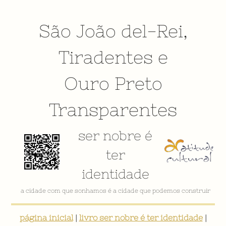
São João del-Rei
,
Tiradentes
e
Ouro Preto
Transparentes
ser nobre é
ter
identidade
a cidade com que sonhamos é a cidade que podemos construir
página inicial
|
livro ser nobre é ter identidade
|