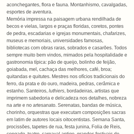
aconchegantes, flora e fauna. Montanhismo, cavalgadas,
esportes de aventura.
Memória impressa na paisagem urbana rendilhada de
becos e vielas, largos e praças floridas, coretos, pontes
de pedra, escadarias e igrejas monumentais, chafarizes,
museus e memoriais, universidades famosas,
bibliotecas com obras raras, sobrados e casarões. Todos
sempre muito bem vindos, mimados pela hospitalidade e
gastronomia típica: pão de queijo, bolinho de feijão,
goiabada, mel, cachaça das melhores, café, broa;
quitandas e quitutes. Mestres nos ofícios tradicionais do
ferro, da prata e do ouro, madeira, pedras, cerâmica e
estanho. Santeiros,
luthiers
, bordadeiras, artistas que
imprimem sabedoria e delicadeza nos detalhes, nobreza
na arte e no artesanato. Serenatas, bandas de música,
chorinho, orquestras que executam composições sacras
em latim de autores locais oitocentistas. Semana Santa,
procissões, tapetes de rua, festa junina, Folia de Reis,
congado, teatro, carnaval antigo, grandes festivais de