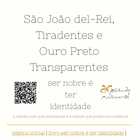
São João del-Rei
,
Tiradentes
e
Ouro Preto
Transparentes
ser nobre é
ter
identidade
a cidade com que sonhamos é a cidade que podemos construir
página inicial
|
livro ser nobre é ter identidade
|